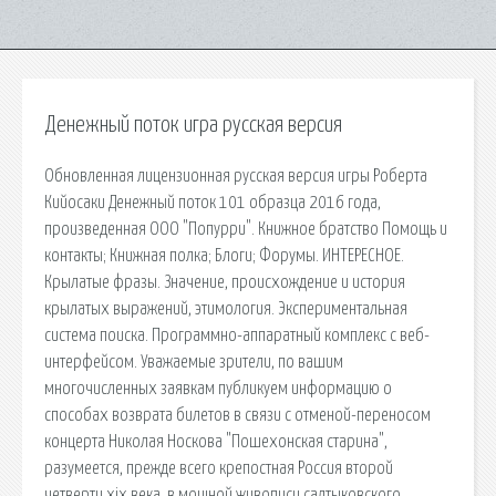
Денежный поток игра русская версия
Обновленная лицензионная русская версия игры Роберта
Кийосаки Денежный поток 101 образца 2016 года,
произведенная ООО "Попурри". Книжное братство Помощь и
контакты; Книжная полка; Блоги; Форумы. ИНТЕРЕСНОЕ.
Крылатые фразы. Значение, происхождение и история
крылатых выражений, этимология. Экспериментальная
система поиска. Программно-аппаратный комплекс с веб-
интерфейсом. Уважаемые зрители, по вашим
многочисленных заявкам публикуем информацию о
способах возврата билетов в связи с отменой-переносом
концерта Николая Носкова "Пошехонская старина",
разумеется, прежде всего крепостная Россия второй
четверти xix века, в мощной живописи салтыковского