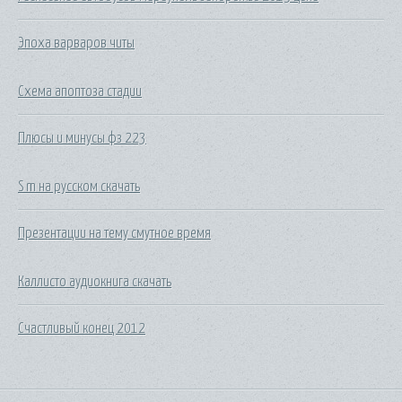
Эпоха варваров читы
Схема апоптоза стадии
Плюсы и минусы фз 223
S m на русском скачать
Презентации на тему смутное время
Каллисто аудиокнига скачать
Счастливый конец 2012