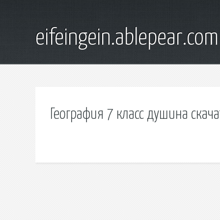
eifeingein.ablepear.com
География 7 класс душина скача