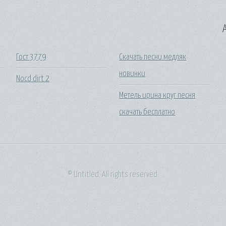
A
Гост 3779
Скачать песни медляк
новинки
Nocd dirt 2
Метель ирина круг песня
скачать бесплатно
© Untitled. All rights reserved.