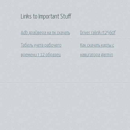
Links to Important Stuff
Adb драйвера на пк скачать
Driver ralink rt2560f
Табель учета рабочего
Как скачать карты с
времени т 12 образец
навигатора garmin