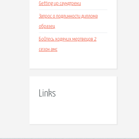
Getting up саундтреки
Запрос о подлинности диплома
образец
Бойтесь ходячих мертвецов 2
сезон амс
Links