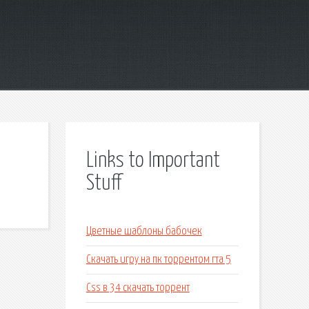
Links to Important
Stuff
Цветные шаблоны бабочек
Скачать игру на пк торрентом гта 5
Css в 34 скачать торрент