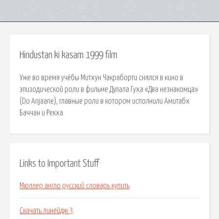
Hindustan ki kasam 1999 film
Уже во время учёбы Митхун Чакраборти снялся в кино в
эпизодической роли в фильме Дулала Гуха «Два незнакомца»
(Do Anjaane), главные роли в котором исполнили Амитабх
Баччан и Рекха.
Links to Important Stuff
Мюллер англо русский словарь купить
Скачать линейдж 3