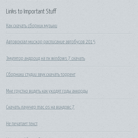
Links to Important Stuff
Как скачать сборник музыки
Автовокзал мисхор расписание автобусов 2015
Эмулятор андроид на пк windows 7 скачать
Сборники студии звук скачать торрент
Мне грустно видеть как уходят годы аккорды
Скачать лаунчер mac os на виндовс 7
Не печатает текст