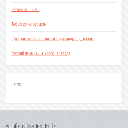
Катаев отче наш
Табоо ру на русском
Программа записи звонков для андроид скачать
Русский язык 10 11 класс чечет гдз
Links
An Informative Text Blurb