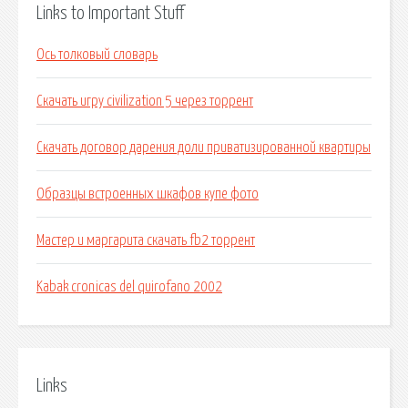
Links to Important Stuff
Ось толковый словарь
Скачать игру civilization 5 через торрент
Скачать договор дарения доли приватизированной квартиры
Образцы встроенных шкафов купе фото
Мастер и маргарита скачать fb2 торрент
Kabak cronicas del quirofano 2002
Links