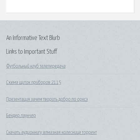
An Informative Text Blurb
Links to Important Stuff
Футбольный клуб телепередача
Схема щиток приборов 2115
Презентация зачем творить добро по орксэ
Бендер лаунчер
Скачать аудиокнигу алмазная колесница торрент