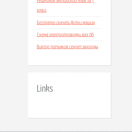
Решебник английский язык за 7
класс
Бесплатно скачать фотки машин
Схема электропроводки ваз 06
Виктор третьяков секрет аккорды
Links