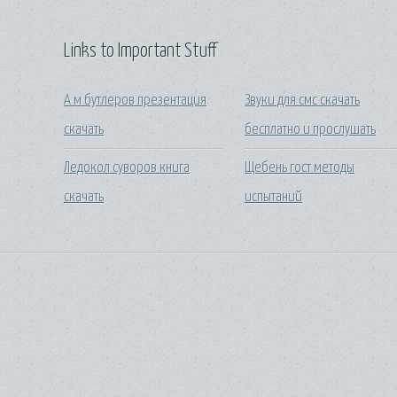
Links to Important Stuff
А м бутлеров презентация
Звуки для смс скачать
скачать
бесплатно и прослушать
Ледокол суворов книга
Щебень гост методы
скачать
испытаний