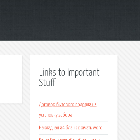
Links to Important
Stuff
Договор бытового подряда на
установку забора
Накладная а4 бланк скачать word