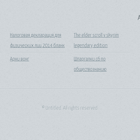
A
Налоговая декларация для
The elder scroll v skyrim
физических лиц 2014 бланк
legendary edition
Арни вонг
Шпаргалки с6 по
обществознанию
© Untitled. All rights reserved.