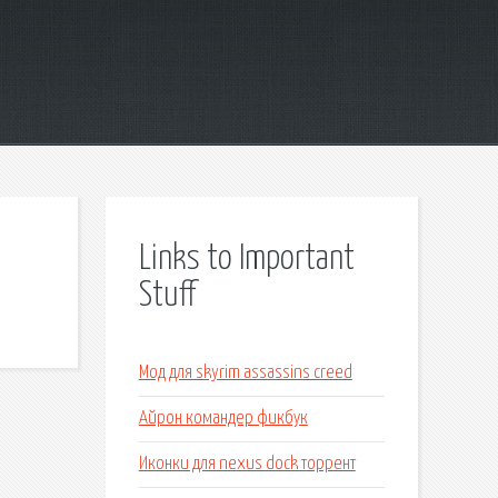
Links to Important
Stuff
Мод для skyrim assassins creed
Айрон командер фикбук
Иконки для nexus dock торрент