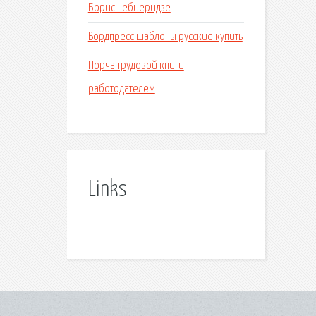
Борис небиеридзе
Вордпресс шаблоны русские купить
Порча трудовой книги
работодателем
Links