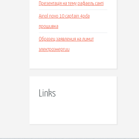
Презентація на тему рафаель санті
Ainol novo 10 captain 4pda
прошивка
Образец заявления на лимит
электроэнергии
Links