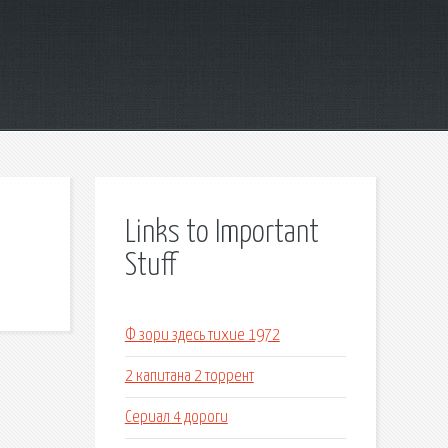
Links to Important
Stuff
Ф зори здесь тихие 1972
2 капитана 2 торрент
Сериал 4 дороги