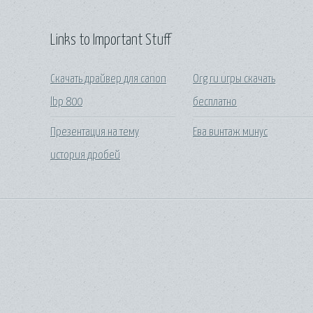
Links to Important Stuff
Скачать драйвер для canon
Org ru игры скачать
lbp 800
бесплатно
Презентация на тему
Ева винтаж минус
история дробей