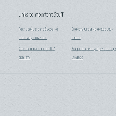
Links to Important Stuff
Расписание автобусов на
Скачать игры на андроид 4
коломну с выхино
гонки
Фантастика книги в fb2
Энергия солнца презентаци
скачать
8 класс