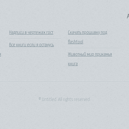
A
Надписи в чертежах гост
Скачать прошивку под
flashtool
Все книги если я останусь
я
Животный мир прикамья
книга
© Untitled. All rights reserved.