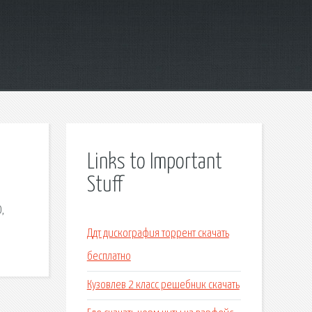
Links to Important
Stuff
,
Ддт дискография торрент скачать
бесплатно
Кузовлев 2 класс решебник скачать