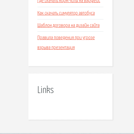
Где скачать норм читы на варфейс
Как скачать симулятор автобуса
Шаблон договора на дизайн сайта
Правила поведения при угрозе
взрыва презентация
Links