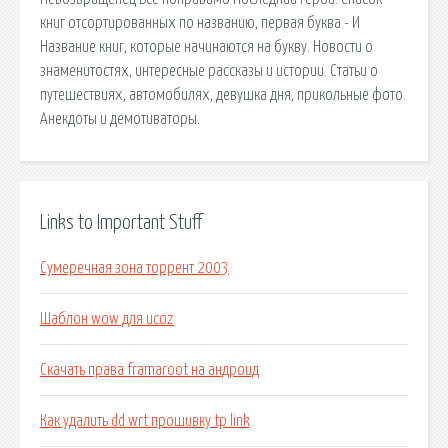
книг отсортированных по названию, первая буква - И
Название книг, которые начинаются на букву. Новости о
знаменитостях, интересные рассказы и истории. Статьи о
путешествиях, автомобилях, девушка дня, прикольные фото.
Анекдоты и демотиваторы.
Links to Important Stuff
Сумеречная зона торрент 2003
Шаблон wow для ucoz
Скачать права framaroot на андроид
Как удалить dd wrt прошивку tp link