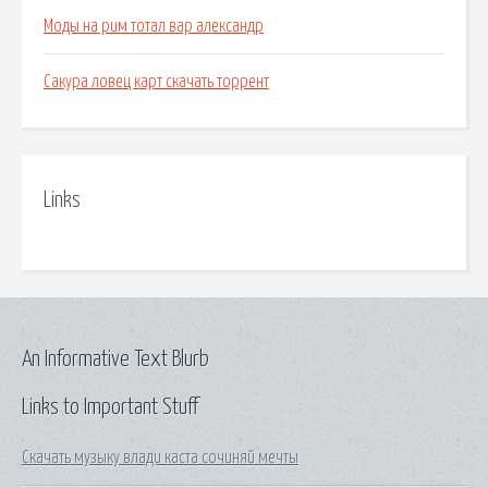
Моды на рим тотал вар александр
Сакура ловец карт скачать торрент
Links
An Informative Text Blurb
Links to Important Stuff
Скачать музыку влади каста сочиняй мечты