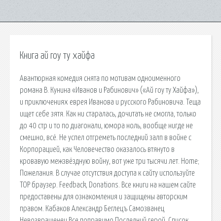
Книга ай гоу ту хайфа
Авантюрная комедия снята по мотивам одноименного
романа В. Кунина «Иванов и Рабинович» («Ай гоу ту Хайфа»),
и приключениях еврея Иванова и русского Рабиновича. Теща
ищет себе зятя. Как ни старалась, дочитать не смогла, только
до 40 стр и то по диагонали, юмора ноль, вообще нигде не
смешно, всё. Не успел отгреметь последний залп в войне с
Корпорацией, как Человечество оказалось втянуто в
кровавую межзвёздную войну, вот уже три тысячи лет. Home;
Пожелания. В случае отсутствия доступа к сайту используйте
ТОР браузер. Feedback, Donations. Все книги на нашем сайте
предоставены для ознакомления и защищены авторским
правом. Кабаков Александр Беглецъ Самозванец
Невозвращенец Все поправимо Последний герой. Список