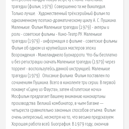
трагедии (фильм, 1979). Совершенно та же Википедия.
Только лучше. · Художественный трёхсерийный фильм по
одноименному поэтико-драматическому циклу А. С. Пушкина.
Маленькие. Фильм Маленькие трагедии (1979) - актеры и
роли - советские фильмы - Кино-Театр.РУ. Маленькие
трагедии (1979) - информация о фильме - советские фильмы
Фильм об одном из крупнейших мастеров эпохи
Возрождения - Микеланджело Буонарроти. Что-бы бесплатно
и без регистрации скачать Маленькие трагедии (1979) через
торрент - воспользутейсь данной инструкцией. Маленькие
трагедии (1979) . Описание фильма: Фильм поставлен по
сочинениям Пушкина. Всего в киноленте три серии. В первой
покажут «Сцену из Фауста», затем «Египетские ночи»
Мосфильм предлагает Вашему вниманию кинокартины
производства. Великий комбинатор, в чьем багаже —
четыреста сравнительно законных способов отъема. Фильм
очень интересный, несмотря на то, что весьма предсказуем.
Хорошая работа всей. Биография. В 1979 году, окончив