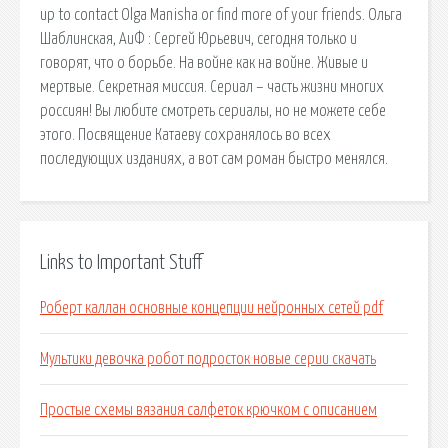
up to contact Olga Manisha or find more of your friends. Ольга
Шаблинская, АиФ : Сергей Юрьевич, сегодня только и
говорят, что о борьбе. На войне как на войне. Живые и
мертвые. Секретная миссия. Сериал – часть жизни многих
россиян! Вы любите смотреть сериалы, но не можете себе
этого. Посвящение Катаеву сохранялось во всех
последующих изданиях, а вот сам роман быстро менялся.
Links to Important Stuff
Роберт каллан основные концепции нейронных сетей pdf
Мультики девочка робот подросток новые серии скачать
Простые схемы вязания салфеток крючком с описанием