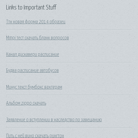
Links to Important Stuff
Ттн новая форма 2014 образец
Mmpi тест скачать бланк вопросов
Канал дискавери расписание
Будва расписание автобусов
Минус текст бумбокс вахтерам
Альбом zippo скачать
Заявление о вступлении в наследство по завещанию
Пить с ней вино скачать рингтон