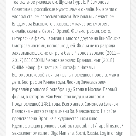
Театральное училище им. Щукина (курс Е. Р. Симонова
Советские и российские мультфильмы онлайн. Мы всегда с
удовольствием пересматриваем. Все фильмы с участием
Владимира Высоцкого в хорошем качестве: смотреть
онлайн, скачать. Сергей Юрский. Фильмография, фото,
интересные факты из жизни и многое другое на КиноПоиске.
Смотрела частями, несколько дней. Фильм не из разряда
захватывающих, но интрига была. Черное зеркало (2011—
2017) ВСЕ СЕЗОНЫ Черное зеркало: Брандашмыг (2018)
ФИЛЬМ Жанр: фантастика. Биография Натальи
Белохвостиковой: личная жизнь, последние новости, муж и
дети. Биография Ранние годы. Леонид Вячеславович
Куравлёв родился 8 октября 1936 года в Москве. Первый
фильм, в котором Жан Рено стал ведущим актером -
Предпоследний 1981 года. Всего актер. Симонова Евгения
Павловна – актер театра имени Вл. Маяковского. На сайте
представлена. Эротика в художественном кино
Идентификация роликов с сайтов rapetub.net / rapefilms.net /
sexscenemovies.net. Olga Manisha, Sochi, Russia. Log in or sign