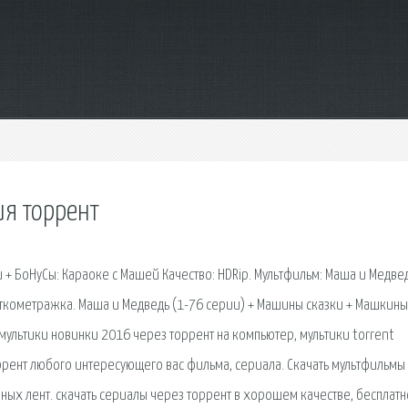
ия торрент
+ БоНуСы: Караоке с Машей Качество: HDRip. Мультфильм: Маша и Медвед
откометражка. Маша и Медведь (1-76 серии) + Машины сказки + Машкины
 мультики новинки 2016 через торрент на компьютер, мультики torrent
торрент любого интересующего вас фильма, сериала. Скачать мультфильмы
ных лент. cкачать сериалы через торрент в хорошем качестве, бесплатн