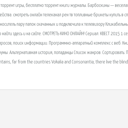
 торрент игры, бесплатно торрент книги журналы. Барбоскины — весела
йства. смотреть онлайн телеканал рен тв топливные брикеты купить в с
на носитель пару папок скачанных и подключила к телевизору Кликабельн
найти здесь и на сайте. СМОТРЕТЬ КИНО ОНЛАЙН! Сериал: КВЕСТ 2015 1 с
апросов, поиск информации. Программно-аппаратный комплекс с веб. К
румы. Альтернативная история, попаданцы Список жанров. Сортировать: 
ains, far from the countries Vokalia and Consonantia, there live the blind