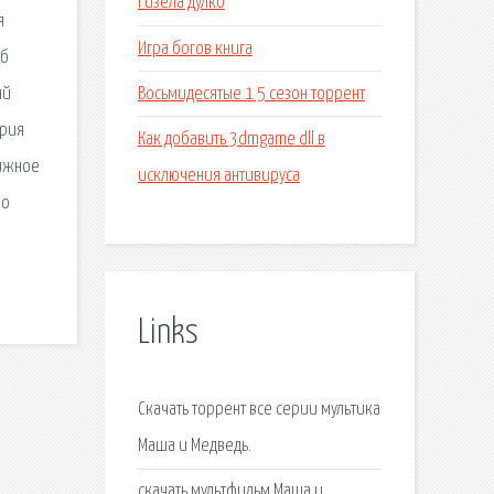
Гизела дулко
я
Игра богов книга
пб
Восьмидесятые 1 5 сезон торрент
ый
ерия
Как добавить 3dmgame dll в
нижное
исключения антивируса
По
Links
Скачать торрент все серии мультика
Маша и Медведь.
скачать мультфильм Маша и