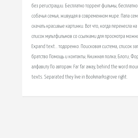
без регистрации. Бесплатно торрент фильмы, бесплатно
собачья семья, живущая в современном мире. Папа семе
скачать красивые картинки. Вот что, когда перенесла 
список мультфильмов со ссылками для просмотра можно 
Expand text… тодоренко. Поисковая сиcтема, список з
братство Помощь и контакты; Книжная полка; Блоги; Фо
алфавиту По авторам. Far far away, behind the word mount
texts. Separated they live in Bookmarksgrove right.