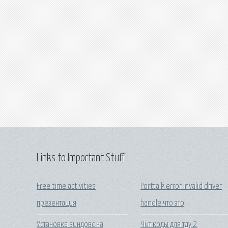
Links to Important Stuff
Free time activities
Porttalk error invalid driver
презентация
handle что это
Установка виндовс на
Чит коды для тду 2