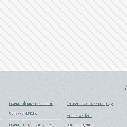
A
Скачать фильм с моникой
Словарь ожегова природа
белуччи малена
Чит на warface
Скачать игру нечто через
автонаведение