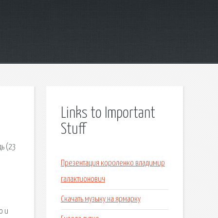
Links to Important
Stuff
ь (23
Презентация короленко владимир
галактионович
Скачать музыку на ярмарку
о и