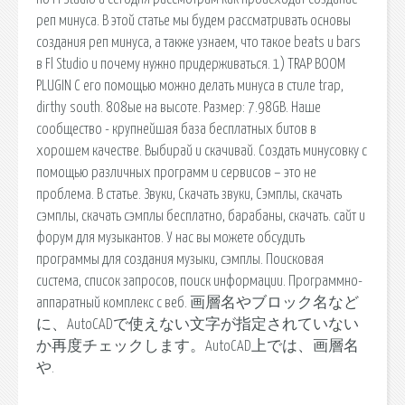
реп минуса. В этой статье мы будем рассматривать основы
создания реп минуса, а также узнаем, что такое beats и bars
в Fl Studio и почему нужно придерживаться. 1) TRAP BOOM
PLUGIN С его помощью можно делать минуса в стиле trap,
dirthy south. 808ые на высоте. Размер: 7.98GB. Наше
сообщество - крупнейшая база бесплатных битов в
хорошем качестве. Выбирай и скачивай. Создать минусовку с
помощью различных программ и сервисов – это не
проблема. В статье. Звуки, Скачать звуки, Сэмплы, скачать
сэмплы, скачать сэмплы бесплатно, барабаны, скачать. cайт и
форум для музыкантов. У нас вы можете обсудить
программы для создания музыки, сэмплы. Поисковая
сиcтема, список запросов, поиск информации. Программно-
аппаратный комплекс с веб. 画層名やブロック名など
に、AutoCADで使えない文字が指定されていない
か再度チェックします。AutoCAD上では、画層名
や.