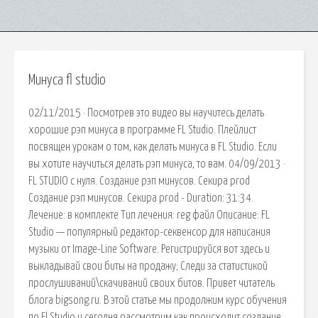
Минуса fl studio
02/11/2015 · Посмотрев это видео вы научитесь делать
хорошие рэп минуса в программе FL Studio. Плейлист
посвящен урокам о том, как делать минуса в FL Studio. Если
вы хотите научиться делать рэп минуса, то вам. 04/09/2013 ·
FL STUDIO с нуля. Создание рэп минусов. Секира prod
Создание рэп минусов. Секира prod - Duration: 31:34.
Лечение: в комплекте Тип лечения: reg файл Описание: FL
Studio — популярный редактор-секвенсор для написания
музыки от Image-Line Software. Регистрируйся вот здесь и
выкладывай свои биты на продажу; Следи за статистикой
прослушиваний\скачиваний своих битов. Привет читатель
блога bigsong.ru. В этой статье мы продолжим курс обучения
по Fl Studio и сегодня рассмотрим как происходит создание