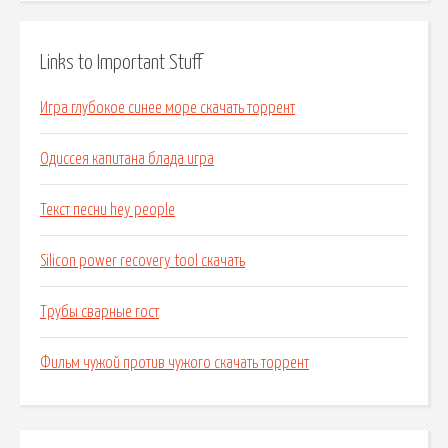
Links to Important Stuff
Игра глубокое синее море скачать торрент
Одиссея капитана блада игра
Текст песни hey people
Silicon power recovery tool скачать
Трубы сварные гост
Фильм чужой против чужого скачать торрент