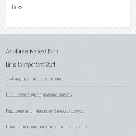
Links
An Informative Text Blurb
Links to Important Stuff
144 маршрут омск расписание
Песни александра яременко скачать
Решебник по английскому 8 класс в фокусе
Подать показания электроэнергии минусинск