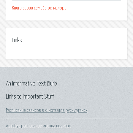
Книги серии семейство мэлори
Links
An Informative Text Blurb
Links to Important Stuff
Расписание сеансов в кинотеатре русь луганск
Автобус расписание москва иваново