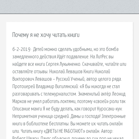
Почему я не хочу читать книги
6-2-2019 · Детей можно сделать удобными, но это бомба
замедленного действия.Идёт подавление. На ЛитРес вы
найдете все книги Сергея Лукьяненко. Скачивайте, читайте или
оставляйте отзывы. Николай Левашов Книги Николай
Викторович Левашов – Русский Ученый, автор целого ряда.
Протоиерей Владимир Вигилянский: «Я бы никогда не стал
разговаривать с тележурналистом. Знаменитый актёр Леонид
Марков не умел работать локтями, поэтому «своей» роли так
Описание манги Я не буду делать, как говорит Куросаки-кун:
Неприметная ученица средней. Дамы и господа! Электронные
книги в библиотеке бесплатны. Вы можете их читать онлайн
или. Читать книгу «ДИЕТЫ НЕ РАБОТАЮТ» онлайн. Автор:
Роберт Шварц. Паулс объяснил, почему до сих пор не уехал