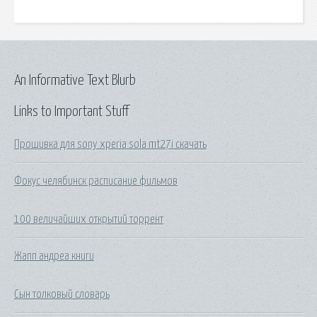
An Informative Text Blurb
Links to Important Stuff
Прошивка для sony xperia sola mt27i скачать
Фокус челябинск расписание фильмов
100 величайших открытий торрент
Жапп андреа книги
Сын толковый словарь