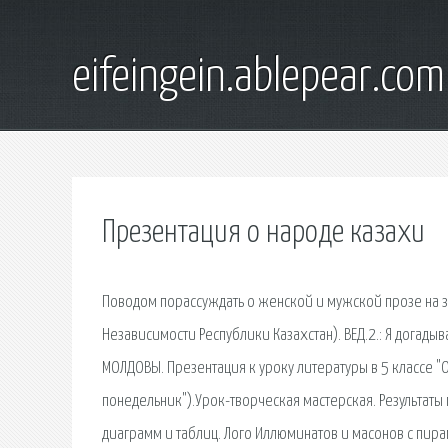
eifeingein.ablepear.com
Презентация о народе казахи
Поводом порассуждать о женской и мужской прозе на з
Независимости Республики Казахстан). ВЕД.2.: Я догады
МОЛДОВЫ. Презентация к уроку литературы в 5 классе "
понедельник").Урок-творческая мастерская. Результат
диаграмм и таблиц. Лого Иллюминатов и масонов с пи