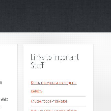
Links to Important
Stuff
ой
Клипы из сериала наследники
скачать
льных
Список торрент каналов
й