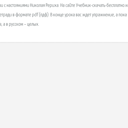
ии с настояниями Николая Рериха. На сайте Учебник-скачать-бесплатно.
тради в формате pdf (пдф). В конце урока вас ждет упражнение, а пока
, а в русском – целых.