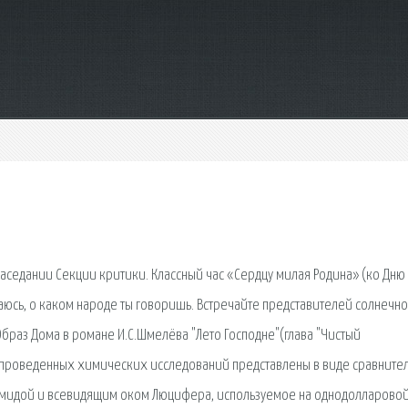
аседании Секции критики. Классный час «Сердцу милая Родина» (ко Дню
ваюсь, о каком народе ты говоришь. Встречайте представителей солнечн
Образ Дома в романе И.С.Шмелёва "Лето Господне"(глава "Чистый
ы проведенных химических исследований представлены в виде сравните
рамидой и всевидящим оком Люцифера, используемое на однодолларово