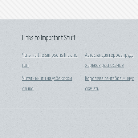
Links to Important Stuff
Читы на the simpsons hit and
Автостанция героев труда
run
харьков расписание
Читать книги на узбекском
Королева сентября минус
языке
скачать