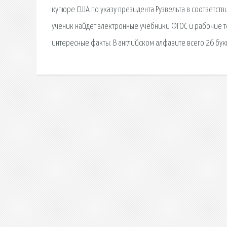
купюре США по указу президента Рузвельта в соответств
ученик найдет электронные учебники ФГОС и рабочие те
интересные факты: В английском алфавите всего 26 букв