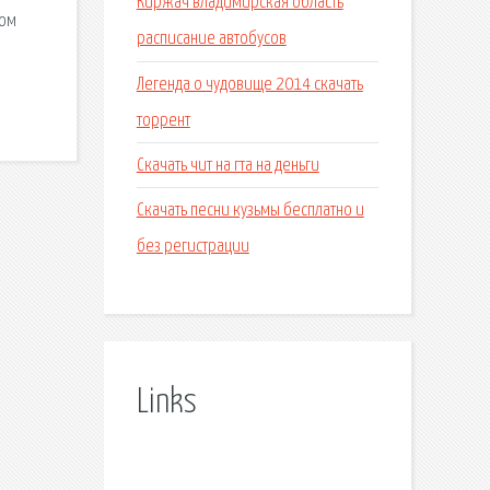
Киржач владимирская область
ком
расписание автобусов
Легенда о чудовище 2014 скачать
торрент
Скачать чит на гта на деньги
Скачать песни кузьмы бесплатно и
без регистрации
Links