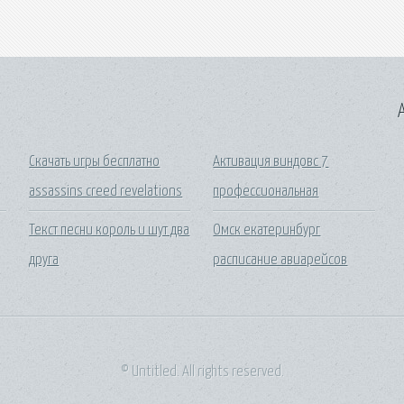
A
Скачать игры бесплатно
Активация виндовс 7
assassins creed revelations
профессиональная
Текст песни король и шут два
Омск екатеринбург
друга
расписание авиарейсов
© Untitled. All rights reserved.