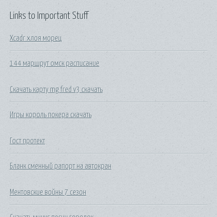
Links to Important Stuff
Xcadr хлоя морец
144 маршрут омск расписание
Скачать карту mg fred v3 скачать
Игры король покера скачать
Гост протект
Бланк сменный рапорт на автокран
Ментовские войны 7 сезон