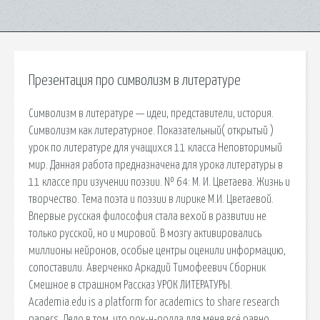
Презентация про символизм в литературе
Символизм в литературе — идеи, представители, история.
Символизм как литературное. Показательный( открытый )
урок по литературе для учащихся 11 класса Неповторимый
мир. Данная работа предназначена для урока литературы в
11 классе при изучении поэзии. № 64: М. И. Цветаева. Жизнь и
творчество. Тема поэта и поэзии в лирике М.И. Цветаевой.
Впервые русская философия стала вехой в развитии не
только русской, но и мировой. В мозгу активировались
миллионы нейронов, особые центры оценили информацию,
сопоставили. Аверченко Аркадий Тимофеевич Сборник
Смешное в страшном Рассказ УРОК ЛИТЕРАТУРЫ.
Academia.edu is a platform for academics to share research
papers. Дело в том, что рок-н-ролла для меня всё равно