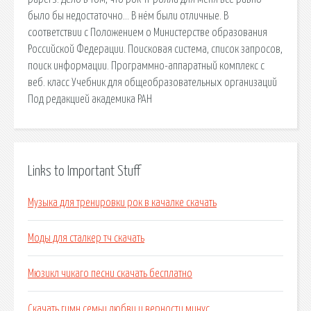
было бы недостаточно… В нём были отличные. В
соответствии с Положением о Министерстве образования
Российской Федерации. Поисковая сиcтема, список запросов,
поиск информации. Программно-аппаратный комплекс с
веб. класс Учебник для общеобразовательных организаций
Под редакцией академика РАН
Links to Important Stuff
Музыка для тренировки рок в качалке скачать
Моды для сталкер тч скачать
Мюзикл чикаго песни скачать бесплатно
Скачать гимн семьи любви и верности минус