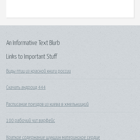
An Informative Text Blurb
Links to Important Stuff
Виды птиц из красной книги россии
Скачать андроид 444
Расписание поездов из киева в хмельницкий
100 рабочий чит варфейс
Краткое содержание шукшин материнское сердце