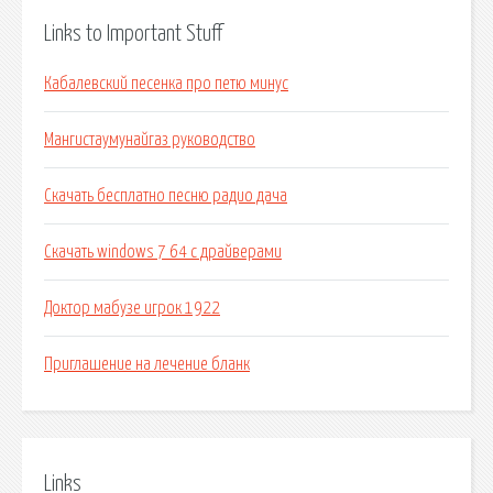
Links to Important Stuff
Кабалевский песенка про петю минус
Мангистаумунайгаз руководство
Скачать бесплатно песню радио дача
Скачать windows 7 64 с драйверами
Доктор мабузе игрок 1922
Приглашение на лечение бланк
Links