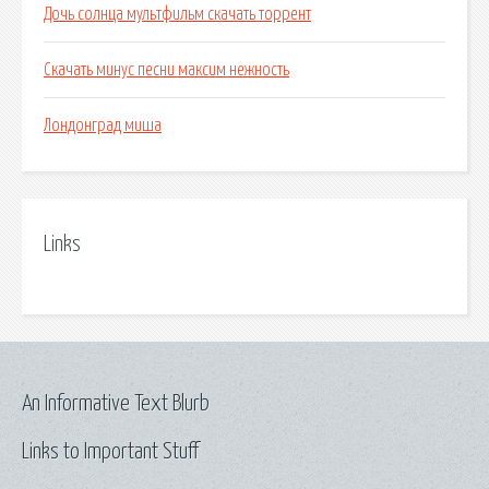
Дочь солнца мультфильм скачать торрент
Скачать минус песни максим нежность
Лондонград миша
Links
An Informative Text Blurb
Links to Important Stuff