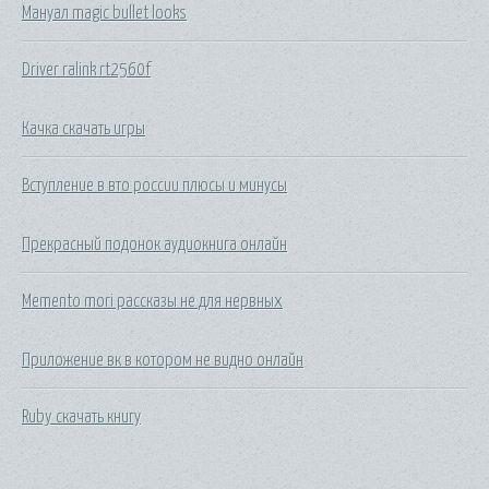
Мануал magic bullet looks
Driver ralink rt2560f
Качка скачать игры
Вступление в вто россии плюсы и минусы
Прекрасный подонок аудиокнига онлайн
Memento mori рассказы не для нервных
Приложение вк в котором не видно онлайн
Ruby скачать книгу