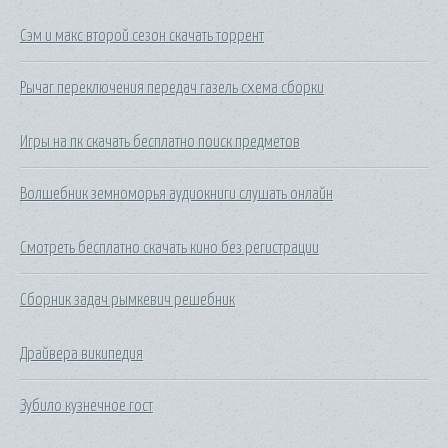
Сэм и макс второй сезон скачать торрент
Рычаг переключения передач газель схема сборки
Игры на пк скачать бесплатно поиск предметов
Волшебник земноморья аудиокниги слушать онлайн
Смотреть бесплатно скачать кино без регистрации
Сборник задач рымкевич решебник
Драйвера википедия
Зубило кузнечное гост