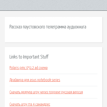
Рассказ паустовского телеграмма аудиокнига
Links to Important Stuff
Polaris pmc 0512 ad схема
Драйвера для asus notebook series
Скачать дедпула игру через торрент русская версия
Скачать игру гта 4 санандрес