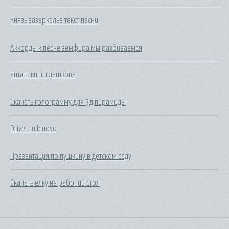
Князь зазеркалье текст песни
Аккорды к песне земфира мы разбиваемся
Читать книги дашкова
Скачать голограмму для 3д пирамиды
Driver ru lenovo
Презентация по пушкину в детском саду
Скачать елку не рабочий стол