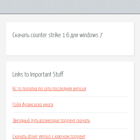
Скачать counter strike 1 6 для windows 7
Links to Important Stuff
Кс го пиратка по сети последняя версия
Гойя франсиско книга
Звездный путь возмездие торрент скачать
Скачать driver genius c ключом торрент