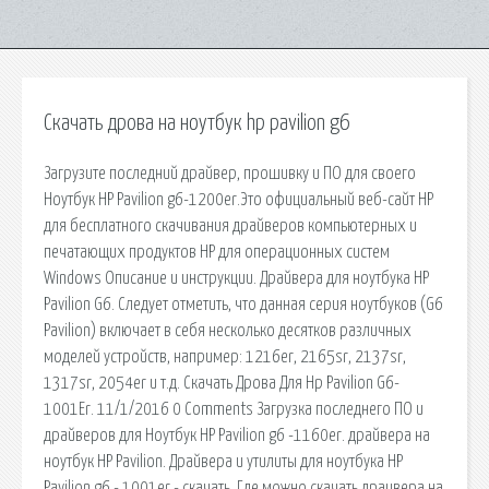
Скачать дрова на ноутбук hp pavilion g6
Загрузите последний драйвер, прошивку и ПО для своего
Ноутбук HP Pavilion g6-1200er.Это официальный веб-сайт HP
для бесплатного скачивания драйверов компьютерных и
печатающих продуктов HP для операционных систем
Windows Описание и инструкции. Драйвера для ноутбука HP
Pavilion G6. Следует отметить, что данная серия ноутбуков (G6
Pavilion) включает в себя несколько десятков различных
моделей устройств, например: 1216er, 2165sr, 2137sr,
1317sr, 2054er и т.д. Скачать Дрова Для Hp Pavilion G6-
1001Er. 11/1/2016 0 Comments Загрузка последнего ПО и
драйверов для Ноутбук HP Pavilion g6 -1160er. драйвера на
ноутбук HP Pavilion. Драйвера и утилиты для ноутбука HP
Pavilion g6 - 1001er - скачать. Где можно скачать драивера на