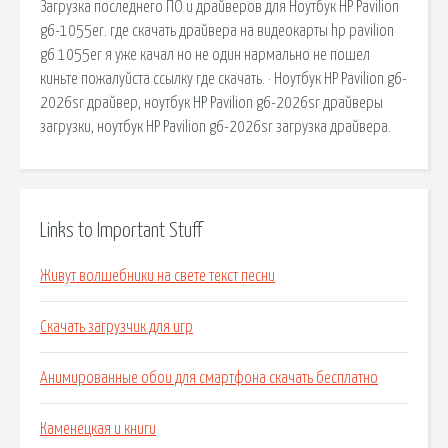
Загрузка последнего ПО и драйверов для Ноутбук HP Pavilion
g6-1055er. где скачать драйвера на видеокарты hp pavilion
g6 1055er я уже качал но не один нармально не пошел
киньте пожалуйста ссылку где скачать. · Ноутбук HP Pavilion g6-
2026sr драйвер, ноутбук HP Pavilion g6-2026sr драйверы
загрузки, ноутбук HP Pavilion g6-2026sr загрузка драйвера.
Links to Important Stuff
Живут волшебники на свете текст песни
Скачать загрузчик для игр
Анимированные обои для смартфона скачать бесплатно
Каменецкая и книги