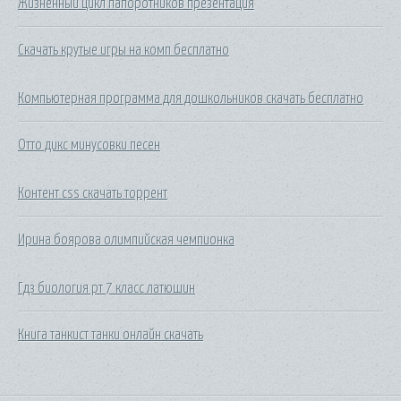
Жизненный цикл папоротников презентация
Скачать крутые игры на комп бесплатно
Компьютерная программа для дошкольников скачать бесплатно
Отто дикс минусовки песен
Контент css скачать торрент
Ирина боярова олимпийская чемпионка
Гдз биология рт 7 класс латюшин
Книга танкист танки онлайн скачать