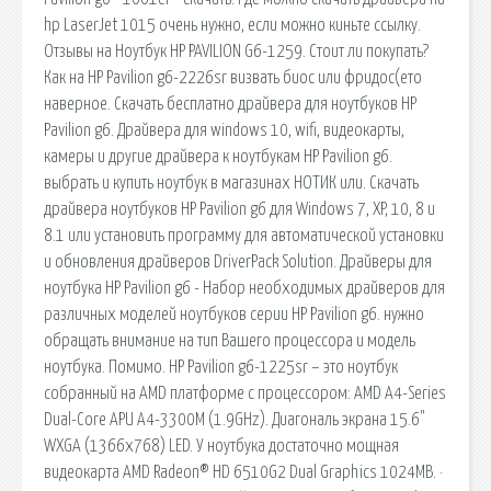
hp LaserJet 1015 очень нужно, если можно киньте ссылку.
Отзывы на Ноутбук HP PAVILION G6-1259. Стоит ли покупать?
Как на HP Pavilion g6-2226sr визвать биос или фридос(ето
наверное. Скачать бесплатно драйвера для ноутбуков HP
Pavilion g6. Драйвера для windows 10, wifi, видеокарты,
камеры и другие драйвера к ноутбукам HP Pavilion g6.
выбрать и купить ноутбук в магазинах НОТИК или. Скачать
драйвера ноутбуков HP Pavilion g6 для Windows 7, XP, 10, 8 и
8.1 или установить программу для автоматической установки
и обновления драйверов DriverPack Solution. Драйверы для
ноутбука HP Pavilion g6 - Набор необходимых драйверов для
различных моделей ноутбуков серии HP Pavilion g6. нужно
обращать внимание на тип Вашего процессора и модель
ноутбука. Помимо. HP Pavilion g6-1225sr – это ноутбук
собранный на AMD платформе с процессором: AMD A4-Series
Dual-Core APU A4-3300M (1.9GHz). Диагональ экрана 15.6"
WXGA (1366x768) LED. У ноутбука достаточно мощная
видеокарта AMD Radeon® HD 6510G2 Dual Graphics 1024MB. ·