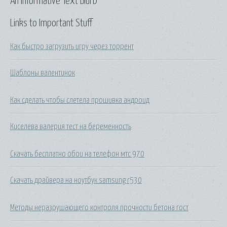
An Informative Text Blurb
Links to Important Stuff
Как быстро загрузить игру через торрент
Шаблоны валентинок
Как сделать чтобы слетела прошивка андроид
Киселева валерия тест на беременность
Скачать бесплатно обои на телефон мтс 970
Скачать драйвера на ноутбук samsung r530
Методы неразрушающего контроля прочности бетона гост