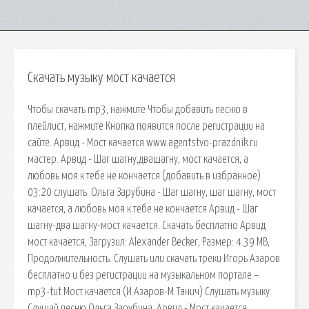
Скачать музыку мост качается
Чтобы скачать mp3, нажмите Чтобы добавить песню в
плейлист, нажмите Кнопка появится после регистрации на
сайте. Арвид - Мост качается www.agentstvo-prazdnik.ru
мастер. Арвид - Шаг шагну,двашагну, мост качается, а
любовь моя к тебе не кончается (добавить в избранное)
03:20 слушать. Ольга Зарубина - Шаг шагну, шаг шагну, мост
качается, а любовь моя к тебе не кончается Арвид - Шаг
шагну-два шагну-мост качается. Скачать бесплатно Арвид
мост качается, Загрузил: Alexander Becker, Размер: 4.39 MB,
Продолжительность. Слушать или скачать треки Игорь Азаров
бесплатно и без регистрации на музыкальном портале –
mp3-tut Мост качается (И.Азаров-М.Танич) Слушать музыку.
Слушай песню Ольга Зарубина, Арвид - Мост качается