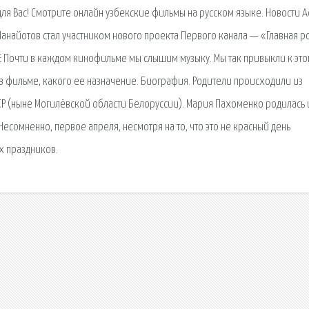
для Вас! Смотрите онлайн узбекские фильмы на русском языке. Новости
Панайотов стал участником нового проекта Первого канала — «Главная ро
ИЕ Почти в каждом кинофильме мы слышим музыку. Мы так привыкли к этом
 в фильме, какого ее назначение. Биография. Родители происходили из
Р (ныне Могилёвской области Белоруссии). Мария Пахоменко родилась 
есомненно, первое апреля, несмотря на то, что это не красный день
х праздников.