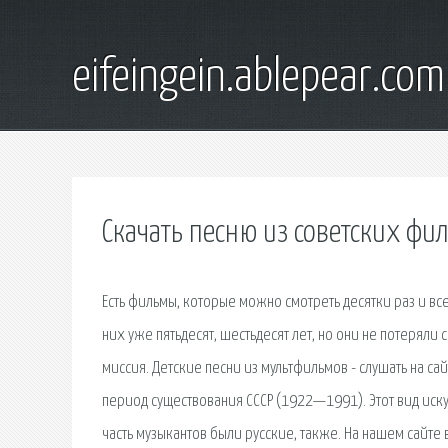
eifeingein.ablepear.com
Скачать песню из советских фи
Есть фильмы, которые можно смотреть десятки раз и все
них уже пятьдесят, шестьдесят лет, но они не потеряли
миссия. Детские песни из мультфильмов - слушать на са
период существования СССР (1922—1991). Этот вид иск
часть музыкантов были русские, также. На нашем сайте