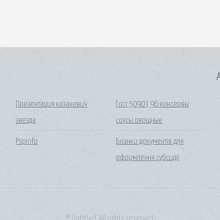
A
Презентация казакевич
Гост 50903 96 консервы
звезда
соусы овощные
Pspinfo
Бланки документів для
оформлення субсидії
© Untitled. All rights reserved.