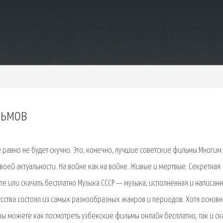
льмов
 равно не будет скучно. Это, конечно, лучшие советские фильмы.Многим
 своей актуальности. На войне как на войне. Живые и мертвые. Секретная
йте или скачать бесплатно Музыка СССР — музыка, исполненная и написанн
усства состоял из самых разнообразных жанров и периодов. Хотя основн
 вы можете как посмотреть узбекские фильмы онлайн бесплатно, так и ск