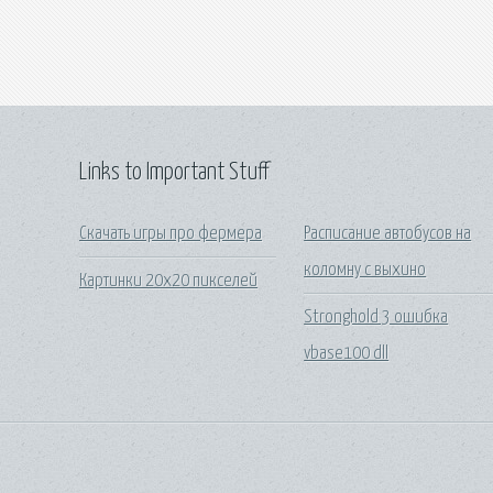
Links to Important Stuff
Скачать игры про фермера
Расписание автобусов на
коломну с выхино
Картинки 20х20 пикселей
Stronghold 3 ошибка
vbase100 dll