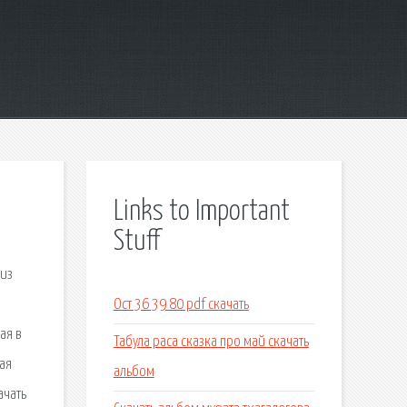
Links to Important
Stuff
 из
Ост 36 39 80 pdf скачать
ая в
Табула раса сказка про май скачать
ая
альбом
ачать