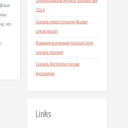
Скачать альбом мурата тхагалегова
 Афиша
2014
ль».
Скачать через торрент фильм
у, что
секретариат
Изящная вселенная теория струн
и
скачать торрент
Скачать бесплатно песню
нурикамал
Links