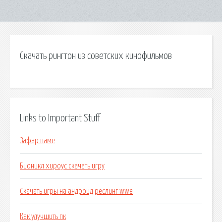
Скачать рингтон из советских кинофильмов
Links to Important Stuff
Зафар наме
Бионикл хироус скачать игру
Скачать игры на андроид реслинг wwe
Как улучшить пк