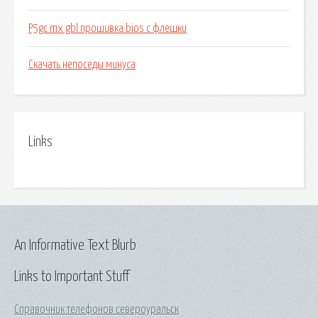
P5gc mx gbl прошивка bios с флешки
Скачать непоседы минуса
Links
An Informative Text Blurb
Links to Important Stuff
Справочник телефонов североуральск