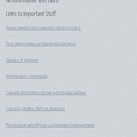
An Informative Text Blurb
Links to Important Stuff
Книга памяти ярославской области том 1
Если автосервис не заключил договор
Sibelius 6 торрент
Купить книгу сплетница
Скачать бесплатно песню рестораны кабаки
Скачать yandex shell на андроид
Расписание автобусов из крюково в менделеево