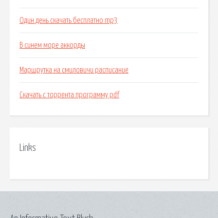
Один день скачать бесплатно mp3
В синем море аккорды
Маршрутка на смиловичи расписание
Скачать с торрента программу pdf
Links