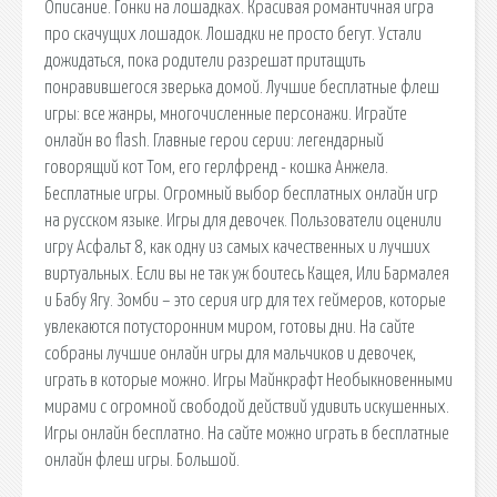
Описание. Гонки на лошадках. Красивая романтичная игра
про скачущих лошадок. Лошадки не просто бегут. Устали
дожидаться, пока родители разрешат притащить
понравившегося зверька домой. Лучшие бесплатные флеш
игры: все жанры, многочисленные персонажи. Играйте
онлайн во flash. Главные герои серии: легендарный
говорящий кот Том, его герлфренд - кошка Анжела.
Бесплатные игры. Огромный выбор бесплатных онлайн игр
на русском языке. Игры для девочек. Пользователи оценили
игру Асфальт 8, как одну из самых качественных и лучших
виртуальных. Если вы не так уж боитесь Кащея, Или Бармалея
и Бабу Ягу. Зомби – это серия игр для тех геймеров, которые
увлекаются потусторонним миром, готовы дни. На сайте
собраны лучшие онлайн игры для мальчиков и девочек,
играть в которые можно. Игры Майнкрафт Необыкновенными
мирами с огромной свободой действий удивить искушенных.
Игры онлайн бесплатно. На сайте можно играть в бесплатные
онлайн флеш игры. Большой.