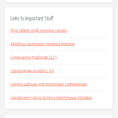
Links to Important Stuff
Игра сабвей серф хэллоуин скачать
Автобусы расписание смоленск демидов
Схема щиток приборов 2115
Скачать моды на майн 1 4 6
Скачати шаблони для презентацій з інформатики
Скачать книгу гарри поттер и смертельные реликвии