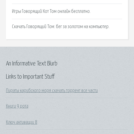
Игры Говорящий Кот Том онлайн бесплатно.
Cкачать Говорящий Том: бег за золотом на компьютер.
An Informative Text Blurb
Links to Important Stuff
Пираты карибского моря скачать торрент все части
Книги 9 рота
Ключ активации 8