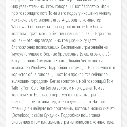
мир увлекательных. Игры говорящий кот бесплатно. Игры
про говорящего кота Тома и его подругу - кошечку Анжелу.
Как скачать и установить игры Андроид на компьютер
Windows. Собрание разных версии по игре Том бег за
золотом, играть можно без скачивания в онлайн. Игры про
кошек — это мир загадочных грациозных существ,
благосклонно позволивших. Бесплатные игры онлайн на
Yayoye - лучшие отборные браузерные флеш игры онлайн.
Как установить Симулятор Кошки Онлайн бесплатно на
компьютер Windows. Подробная инструкция. Не от скупости и
корыстолюбия говорящий кот Том проносится сейчас по
виляющим городским. Бег за золотом и мой говорящий Том
Talking Tom Gold Run Бег за золотом много денег Том за
золотом Кот. Если вас интересует как скачать игры на
планшет через компьютер, и как в дальнейшем. На этой
странице вы найдете все программы, которые можно скачать
(Download) с сайта Сундучок. Подробная пошаговая
инструкция о том как скачать игры на телефон с компьютера.