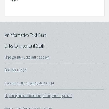
Links
An Informative Text Blurb
Links to Important Stuff
Игра да винчи скачать торрент
Гост iso 11737
Скачать скины оружия для ксс в34
Переводчик китайских иероглифов на русский
Моды на скайрим другое начало