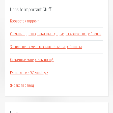
Links to Important Stuff
Кровосток торрент
Скачать торрент фильм трансформеры 4 эпоха истребления
Заявление о смене места жительства работника
Секретные материалы по тв3
Расписание 492 автобуса
Яндекс перевод