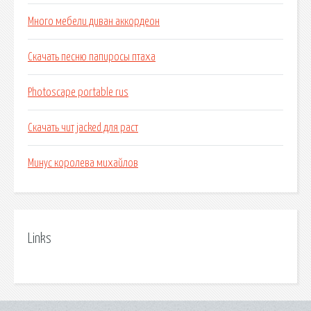
Много мебели диван аккордеон
Скачать песню папиросы птаха
Photoscape portable rus
Скачать чит jacked для раст
Минус королева михайлов
Links