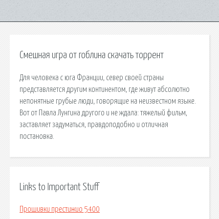
Смешная игра от гоблина скачать торрент
Для человека с юга Франции, север своей страны
представляется другим континентом, где живут абсолютно
непонятные грубые люди, говорящие на неизвестном языке.
Вот от Павла Лунгина другого и не ждала: тяжелый фильм,
заставляет задуматься, правдоподобно и отличная
постановка.
Links to Important Stuff
Прошивки престижио 5400