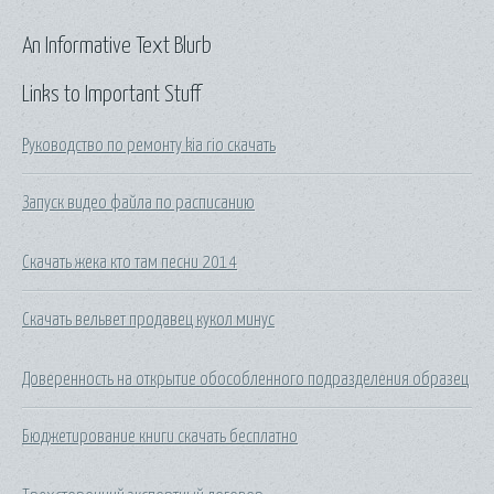
An Informative Text Blurb
Links to Important Stuff
Руководство по ремонту kia rio скачать
Запуск видео файла по расписанию
Скачать жека кто там песни 2014
Скачать вельвет продавец кукол минус
Доверенность на открытие обособленного подразделения образец
Бюджетирование книги скачать бесплатно