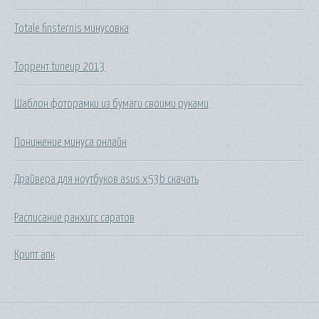
Totale finsternis минусовка
Торрент tuneup 2013
Шаблон фоторамки из бумаги своими руками
Понижение минуса онлайн
Драйвера для ноутбуков asus x53b скачать
Расписание ранхигс саратов
Крипт апк