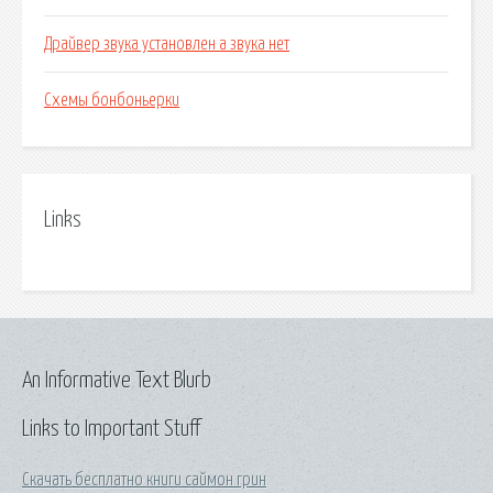
Драйвер звука установлен а звука нет
Схемы бонбоньерки
Links
An Informative Text Blurb
Links to Important Stuff
Скачать бесплатно книги саймон грин