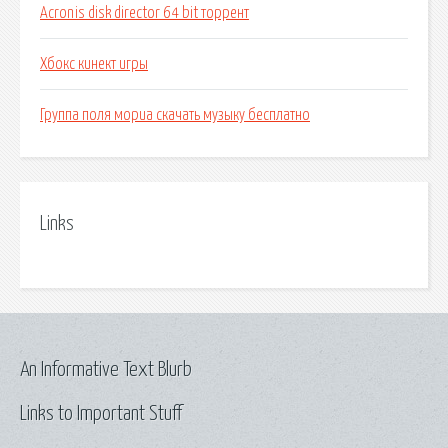
Acronis disk director 64 bit торрент
Хбокс кинект игры
Группа поля мориа скачать музыку бесплатно
Links
An Informative Text Blurb
Links to Important Stuff