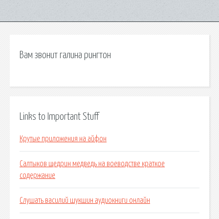
Вам звонит галина рингтон
Links to Important Stuff
Крутые приложения на айфон
Салтыков щедрин медведь на воеводстве краткое
содержание
Слушать василий шукшин аудиокниги онлайн