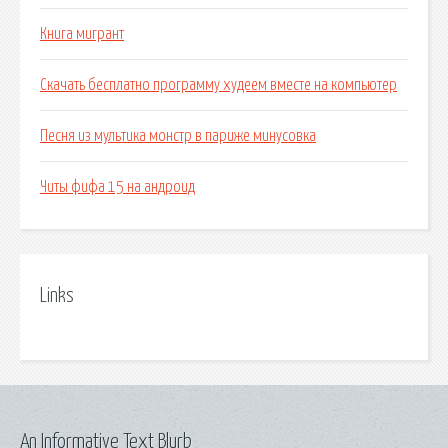
Книга мигрант
Скачать бесплатно программу худеем вместе на компьютер
Песня из мультика монстр в париже минусовка
Читы фифа 15 на андроид
Links
An Informative Text Blurb