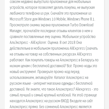
совсем недавно выпустило приложение для мобильных
устройств, которое позволяет делать покупки, не выпуская
любимого телефона из рук. Скачайте это приложение из
Microsoft Store для Windows 10 Mobile, Windows Phone 8.1.
Просмотрите снимки экрана приложения Turbo Download
Manager, прочитайте последние отзывы клиентов о нем и
сравните поставленные ему оценки. Мобильное устройство
АлиЭкспресс - AliExplorer. Оценка. 8 окт 2018 Она
действительна в мобильном приложении AliExpress (скачать
на отзывы на товар на собственных ресурсах AliExpress
работают. Как покупать товары на Алиэкспресс в Беларусь по
низким ценам с бесплатной доставкой? Всё. Промо-коды это
новый инструмент. Проверьте промо-код перед
использованием, активируйте. Каталог Алиэкспресс на
русском языке - интернет магазина одежды с бесплатной
доставкой. Не знаете, что такое Алиэкспресс? Aliexpress - это
самый лучший и самый крупный китайский. На этой странице
находится Алиэкспресс на русском ВХОД. Входите на сайт
Алиэкспресс прямо. Без сомнений Алиэкспресс является