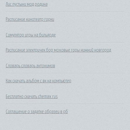
Лис пустыни мод родина
Расписание кинотеатр горки
Симулятор игры на бильярде
Расписание электричек бор моховые горы нижний новгород
Словарь словарь антонимов
Как скачать альбом с вк на компьютер
Бесплатно скачать chemax rus
Соглашение о задатке образец в рб