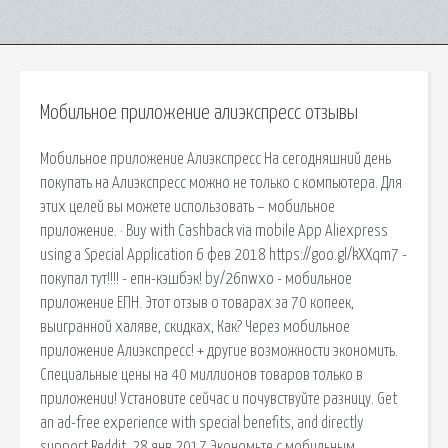
Мобильное приложение алиэкспресс отзывы
Мобильное приложение Алиэкспресс На сегодняшний день
покупать на Алиэкспресс можно не только с компьютера. Для
этих целей вы можете использовать – мобильное
приложение. · Buy with Cashback via mobile App Aliexpress
using a Special Application 6 фев 2018 https://goo.gl/kXXqm7 -
покупал тут!!!! - епн-кэшбэк! by/26nwxo - мобильное
приложение ЕПН. Этот отзыв о товарах за 70 копеек,
выигранной халяве, скидках, Как? Через мобильное
приложение Алиэкспресс! + другие возможности экономить.
Специальные цены на 40 миллионов товаров только в
приложении! Установите сейчас и почувствуйте разницу. Get
an ad-free experience with special benefits, and directly
support Reddit. 28 янв 2017 Экономьте с мобильным