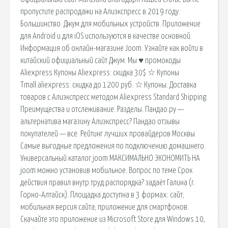
пропустите распродажи на Алиэкспресс в 2019 году.
Большинство. Джум для мобильных устройств. Приложение
для Android и для iOS используются в качестве основной.
Информация об онлайн-магазине Joom. Узнайте как войти в
китайский официальный сайт Джум. Мы ♥ промокоды
Aliexpress Купоны Aliexpress: скидка 30$ ☆ Купоны
Tmall.aliexpress: скидка до 1200 руб. ☆ Купоны. Доставка
товаров с Алиэкспресс методом Aliexpress Standard Shipping.
Преимущества и отслеживание. Разделы. Пандао.ру —
альтернатива магазину Алиэкспресс? Пандао отзывы
покупателей — все. Рейтинг лучших провайдеров Москвы.
Самые выгодные предложения по подключению домашнего.
Универсальный каталог joom МАКСИМАЛЬНО ЭКОНОМИТЬ НА
joom можно установив мобильное. Вопрос по теме Срок
действия правил внутр.труд.распорядка? задаёт Галина (г.
Горно-Алтайск). Площадка доступна в 3 формах: сайт;
мобильная версия сайта; приложение для смартфонов.
Скачайте это приложение из Microsoft Store для Windows 10,