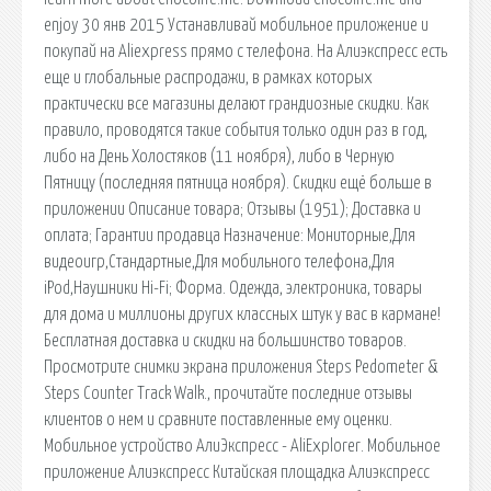
enjoy 30 янв 2015 Устанавливай мобильное приложение и
покупай на Aliexpress прямо с телефона. На Алиэкспресс есть
еще и глобальные распродажи, в рамках которых
практически все магазины делают грандиозные скидки. Как
правило, проводятся такие события только один раз в год,
либо на День Холостяков (11 ноября), либо в Черную
Пятницу (последняя пятница ноября). Скидки ещё больше в
приложении Описание товара; Отзывы (1951); Доставка и
оплата; Гарантии продавца Назначение: Мониторные,Для
видеоигр,Стандартные,Для мобильного телефона,Для
iPod,Наушники Hi-Fi; Форма. Одежда, электроника, товары
для дома и миллионы других классных штук у вас в кармане!
Бесплатная доставка и скидки на большинство товаров.
Просмотрите снимки экрана приложения Steps Pedometer &
Steps Counter Track Walk., прочитайте последние отзывы
клиентов о нем и сравните поставленные ему оценки.
Мобильное устройство АлиЭкспресс - AliExplorer. Мобильное
приложение Алиэкспресс Китайская площадка Алиэкспресс