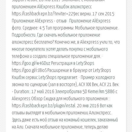
приложением AliExpress Кэшбэк алиэкспресс
https://cashback.epn.bz/?inviter=229ec верни. 17 сен 2015
Приложение AliExpress - отзыв · Приложение AliExpress
фото. Среднее: 4.5 Тип программы: Мобильное приложение.
Подробности. Где скачать мобильное приложение
алиэкспресс бесплатно? Конечно же, в Aliexpress учли то, что
многие покупатели хотят делать покупки с мобильного
телефона и создали специальное приложение для. ·
https://goo.gl/w4GDuz Регистрация в LetyShops
https://goo.gl/rJ8ioS Расширение в браузер от LetyShops
Кэшбэк сервис LetyShops предлагает. · Пример холодного
звонка по сценарию (зал в восторге), АСУ XXI Век, АСУ 21 Век
- Duration:. 17 май 2016 Электробритва 5D Kemei km 5886 с
Aliexpress Обзор Скидка для мобильного приложения :
https://cashback.epn.bz/plugin/instal. 20 янв 2016 Вот как
отзывы выглядят в мобильном приложении Алиэкспресс.
Здесь даже есть мой отзыв на кожаный кошелек, заказанный
на Али. Скачала мобильное приложение, теперь делаю