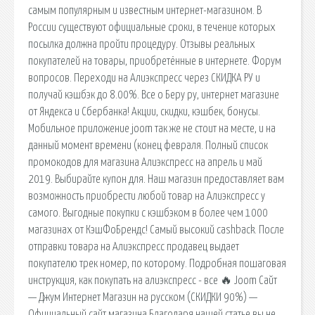
самым популярным и известным интернет-магазином. В
России существуют официальные сроки, в течение которых
посылка должна пройти процедуру. Отзывы реальных
покупателей на товары, приобретённые в интернете. Форум
вопросов. Переходи на Алиэкспресс через СКИДКА РУ и
получай кэшбэк до 8.00%. Все о Беру ру, интернет магазине
от Яндекса и Сбербанка! Акции, скидки, кэшбек, бонусы.
Мобильное приложение joom так же не стоит на месте, и на
данный момент времени (конец февраля. Полный список
промокодов для магазина Алиэкспресс на апрель и май
2019. Выбирайте купон для. Наш магазин предоставляет вам
возможность приобрести любой товар на Алиэкспресс у
самого. Выгодные покупки с кэшбэком в более чем 1000
магазинах от КэшФоБрендс! Самый высокий cashback. После
отправки товара на Алиэкспресс продавец выдает
покупателю трек номер, по которому. Подробная пошаговая
инструкция, как покупать на алиэкспресс - все 🔥 Joom Сайт
— Джум Интернет Магазин на русском (СКИДКИ 90%) —
Официальный сайт магазина Благодаря нашей статье вы не