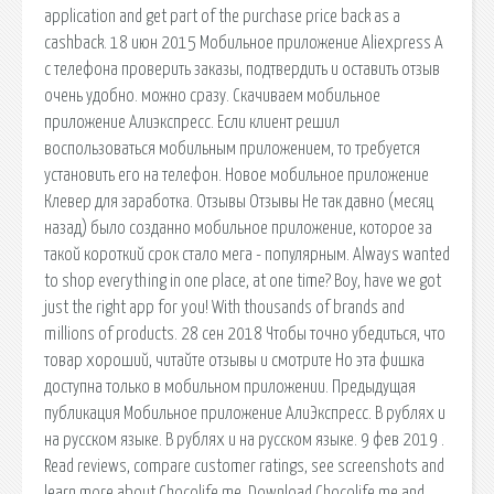
application and get part of the purchase price back as a
cashback. 18 июн 2015 Мобильное приложение Aliexpress А
с телефона проверить заказы, подтвердить и оставить отзыв
очень удобно. можно сразу. Скачиваем мобильное
приложение Алиэкспресс. Если клиент решил
воспользоваться мобильным приложением, то требуется
установить его на телефон. Новое мобильное приложение
Клевер для заработка. Отзывы Отзывы Не так давно (месяц
назад) было созданно мобильное приложение, которое за
такой короткий срок стало мега - популярным. Always wanted
to shop everything in one place, at one time? Boy, have we got
just the right app for you! With thousands of brands and
millions of products. 28 сен 2018 Чтобы точно убедиться, что
товар хороший, читайте отзывы и смотрите Но эта фишка
доступна только в мобильном приложении. Предыдущая
публикация Мобильное приложение АлиЭкспресс. В рублях и
на русском языке. В рублях и на русском языке. 9 фев 2019 .
Read reviews, compare customer ratings, see screenshots and
learn more about Chocolife.me. Download Chocolife.me and