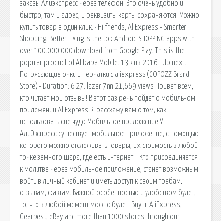
заказы Алиэкспресс через телефон. Это очень удобно и
быстро, там и адрес, и реквизиты карты сохраняются. Можно
купить товар в один клик. · Hi friends, AliExpress - Smarter
Shopping, Better Living is the top Android SHOPPING apps with
over 100.000.000 download from Google Play. This is the
popular product of Alibaba Mobile. 13 янв 2016 . Up next.
Потрясающие очки и перчатки с aliexpress (COPOZZ Brand
Store) - Duration: 6:27. lazer 7nn 21,669 views Привет всем,
кто читает мои отзывы! В этот раз речь пойдёт о мобильном
приложении AliExpress. Я расскажу вам о том, как
использовать сие чудо Мобильное приложение У
АлиЭкспресс существует мобильное приложение, с помощью
которого можно отслеживать товары, их стоимость в любой
точке земного шара, где есть интернет. · Кто присоединяется
к молитве через мобильное приложение, станет возможным
войти в личный кабинет и иметь доступ к своим требам,
отзывам, фактам. Важной особенностью и удобством будет,
то, что в любой момент можно будет. Buy in AliExpress,
Gearbest, eBay and more than 1000 stores through our