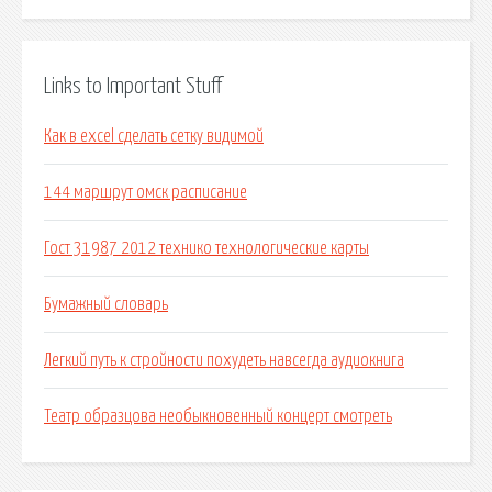
Links to Important Stuff
Как в excel сделать сетку видимой
144 маршрут омск расписание
Гост 31987 2012 технико технологические карты
Бумажный словарь
Легкий путь к стройности похудеть навсегда аудиокнига
Театр образцова необыкновенный концерт смотреть