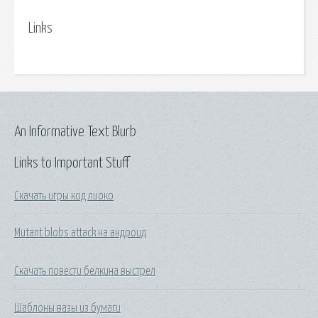
Links
An Informative Text Blurb
Links to Important Stuff
Скачать игры код лиоко
Mutant blobs attack на андроид
Скачать повести белкина выстрел
Шаблоны вазы из бумаги